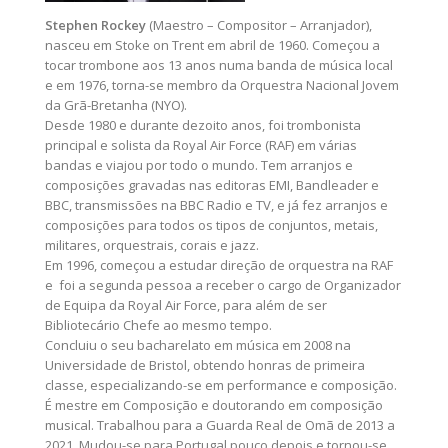
Stephen Rockey
(Maestro – Compositor – Arranjador),
nasceu em Stoke on Trent em abril de 1960. Começou a
tocar trombone aos 13 anos numa banda de música local
e em 1976, torna-se membro da Orquestra Nacional Jovem
da Grã-Bretanha (NYO).
Desde 1980 e durante dezoito anos, foi trombonista
principal e solista da Royal Air Force (RAF) em várias
bandas e viajou por todo o mundo. Tem arranjos e
composições gravadas nas editoras EMI, Bandleader e
BBC, transmissões na BBC Radio e TV, e já fez arranjos e
composições para todos os tipos de conjuntos, metais,
militares, orquestrais, corais e jazz.
Em 1996, começou a estudar direção de orquestra na RAF
e foi a segunda pessoa a receber o cargo de Organizador
de Equipa da Royal Air Force, para além de ser
Bibliotecário Chefe ao mesmo tempo.
Concluiu o seu bacharelato em música em 2008 na
Universidade de Bristol, obtendo honras de primeira
classe, especializando-se em performance e composição.
É mestre em Composição e doutorando em composição
musical. Trabalhou para a Guarda Real de Omã de 2013 a
2021. Mudou-se para Portugal pouco depois e tornou-se