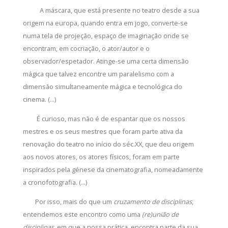
A máscara, que está presente no teatro desde a sua
origem na europa, quando entra em jogo, converte-se
numa tela de projeção, espaço de imaginação onde se
encontram, em cocriação, o ator/autor e o
observador/espetador. Atinge-se uma certa dimensão
mágica que talvez encontre um paralelismo com a
dimensão simultaneamente mágica e tecnológica do
cinema. (...)
É curioso, mas não é de espantar que os nossos
mestres e os seus mestres que foram parte ativa da
renovação do teatro no início do séc.XX, que deu origem
aos novos atores, os atores físicos, foram em parte
inspirados pela génese da cinematografia, nomeadamente
a cronofotografia. (...)
Por isso, mais do que um
cruzamento de disciplinas
,
entendemos este encontro como uma
(re)união de
disciplinas
, em que a nossa prática, encontra parte da sua