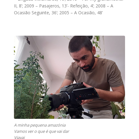
II, 8’; 2009 – Pasajeros, 13’- Refeição, 4’; 2008 – A
Ocasião Seguinte, 36’; 2005 – A Ocasião, 48’
A minha pequena amazónia
Vamos ver o que é que vai dar
Viavai