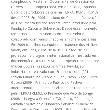
completou o Master en Documental de Creación da
Universidade Pompeu Fabra, em Barcelona, Espanha.
É sócio da produtora de cinema TERRATREME FILMES
desde 2008. Em 2006 foi aluno do Curso de Realização
de Documentários dos Ateliers Varan, produzido pela
Fundação Calouste Gulbenkian. Desde esse momento
tem trabalhado em cinema como realizador e
colaborado com vários criadores em diferentes áreas.
Em 2009 trabalhou na equipa permanente dos Ateliers
Varan, em Paris, e em 2010/2011. Desde 2012 é
professor no programa internacional de mestrado em
documentário DOCNOMADS - European Documentary
Master Course. Realizou os filmes: Revolução
Industrial, co-realizado com Frederico Lobo (2014 -
Estreia Mundial no Visions du Réel, Nyon, Suiça), Visita
Guiada (2009 - Prémio do Público no Festival
Internacional de Cinema Indielisboa, editado em dvd
pela TERRATREME), O Presente que Veio de Longe
(2008 – Integra a Colecção “Tão Perto, Tão Longe”
editada em dvd pela Fundação Calouste Gulbenkian),
Despolido I e Despolido II (2007 – Prémio do Festival