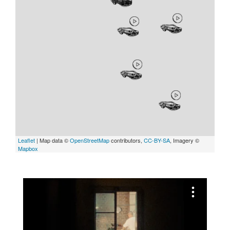
Leaflet
| Map data ©
OpenStreetMap
contributors,
CC-BY-SA
, Imagery ©
Mapbox