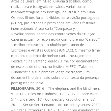
Artes de Brera, em Milão. Cláudia trabalhou como
realizadora e fotógrafa em vários várias curtas e
média-metragens em Portugal, no Brasil e em Cuba.
Os seus filmes foram exibidos na televisão portuguesa
(RTP2), projectados e premiados em vários festivais
internacionais. A sua curta “Compacta y
Revolucionaria, acerca das contradições da situação
cubana actual, foi reconhecida com o prémio “Caracol”
– melhor realização – atribuído pela União de
Escritores e Artistas Cubanos (UNEAC). O mesmo filme
mereceu o prémio de melhor curta-metragem no
Festival “Cine Verité” (Teerão), e melhor documentário
de escolas de cinema, no festival MIFEC. “Tales on
Blindness” é a sua primeira longa-metragem, um
documentário de ensaio sobre o contexto da presença
portuguesa na Índia.
FILMOGRAFIA:
2016 – The elephant and the blind men,
5’; 2014 – Tales on Blindness, 120’; 2012 – Sobre Viver,
51′;– El Cartero, 10’ - Compacta y Revolutionaria, 33’;
2011 – Ser un Ser Humano – documentary series; 2010
– Brigada Intramuros, 16’; 2010 – For my grandmother