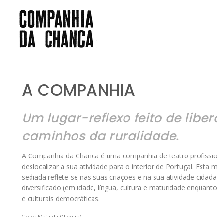
A COMPANHIA
Um lugar-reflexo feito de libe
caminhos da ruralidade.
A Companhia da Chanca é uma companhia de teatro profission
deslocalizar a sua atividade para o interior de Portugal. Est
sediada reflete-se nas suas criações e na sua atividade cida
diversificado (em idade, língua, cultura e maturidade enquant
e culturais democráticas.
(foto: Mafalda Oliveira)